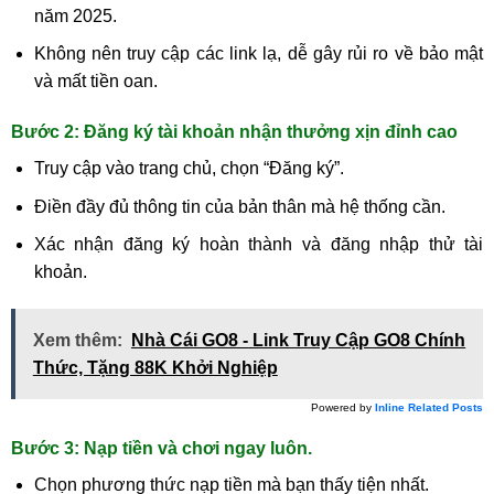
năm 2025.
Không nên truy cập các link lạ, dễ gây rủi ro về bảo mật
và mất tiền oan.
Bước 2: Đăng ký tài khoản nhận thưởng xịn đỉnh cao
Truy cập vào trang chủ, chọn “Đăng ký”.
Điền đầy đủ thông tin của bản thân mà hệ thống cần.
Xác nhận đăng ký hoàn thành và đăng nhập thử tài
khoản.
Xem thêm:
Nhà Cái GO8 - Link Truy Cập GO8 Chính
Thức, Tặng 88K Khởi Nghiệp
Powered by
Inline Related Posts
Bước 3: Nạp tiền và chơi ngay luôn.
Chọn phương thức nạp tiền mà bạn thấy tiện nhất.