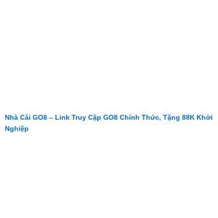
Nhà Cái GO8 – Link Truy Cập GO8 Chính Thức, Tặng 88K Khởi
Nghiệp