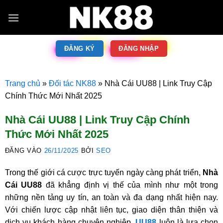
ĐĂNG KÝ
ĐĂNG NHẬP
Trang chủ
»
Đối tác NK88
»
Nhà Cái UU88 | Link Truy Cập
Chính Thức Mới Nhất 2025
Nhà Cái UU88 | Link Truy Cập Chính
Thức Mới Nhất 2025
ĐĂNG VÀO
26/11/2025
BỞI
SEO
Trong thế giới cá cược trực tuyến ngày càng phát triển,
Nhà
Cái UU88
đã khẳng định vị thế của mình như một trong
những nền tảng uy tín, an toàn và đa dạng nhất hiện nay.
Với chiến lược cập nhật liên tục, giao diện thân thiện và
dịch vụ khách hàng chuyên nghiệp,
UU88
luôn là lựa chọn