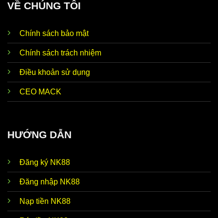
VỀ CHÚNG TÔI
Chính sách bảo mật
Chính sách trách nhiệm
Điều khoản sử dụng
CEO MACK
HƯỚNG DẪN
Đăng ký NK88
Đăng nhập NK88
Nạp tiền NK88