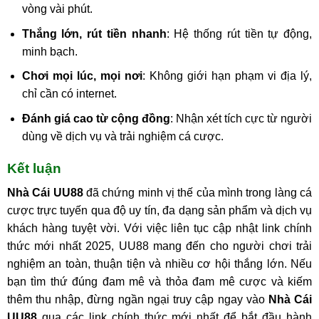
vòng vài phút.
Thắng lớn, rút tiền nhanh
: Hệ thống rút tiền tự động,
minh bạch.
Chơi mọi lúc, mọi nơi
: Không giới hạn phạm vi địa lý,
chỉ cần có internet.
Đánh giá cao từ cộng đồng
: Nhận xét tích cực từ người
dùng về dịch vụ và trải nghiệm cá cược.
Kết luận
Nhà Cái UU88
đã chứng minh vị thế của mình trong làng cá
cược trực tuyến qua độ uy tín, đa dạng sản phẩm và dịch vụ
khách hàng tuyệt vời. Với việc liên tục cập nhật link chính
thức mới nhất 2025, UU88 mang đến cho người chơi trải
nghiệm an toàn, thuận tiện và nhiều cơ hội thắng lớn. Nếu
bạn tìm thứ đúng đam mê và thỏa đam mê cược và kiếm
thêm thu nhập, đừng ngần ngại truy cập ngay vào
Nhà Cái
UU88
qua các link chính thức mới nhất để bắt đầu hành