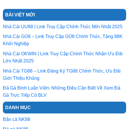
BÀI VIẾT MỚI
Nhà Cái UU88 | Link Truy Cập Chính Thức Mới Nhất 2025
Nhà Cái GO8 – Link Truy Cập GO8 Chính Thức, Tặng 88K
Khởi Nghiệp
Nhà Cái OKWIN | Link Truy Cập Chính Thức Nhận Ưu Đãi
Lớn Nhất 2025
Nhà Cái TG88 – Link Đăng Ký TG88 Chính Thức, Ưu Đãi
Giới Thiệu Khủng
Đá Gà Bình Luận Viên: Những Điều Cần Biết Về Xem Đá
Gà Trực Tiếp Có BLV
DANH MỤC
Bắn cá NK88